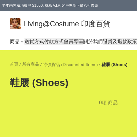
半年內累積消費滿 $1500, 成為 V.I.P. 客戶專享正價八折優惠
滿$600免本地運費
Living@Costume 印度百貨
商品
送貨方式
付款方式
會員專區
關於我們
退貨及退款政策
首頁
/
所有商品
/
/
特價貨品 (Discounted Items)
鞋履 (Shoes)
鞋履 (Shoes)
0項 商品