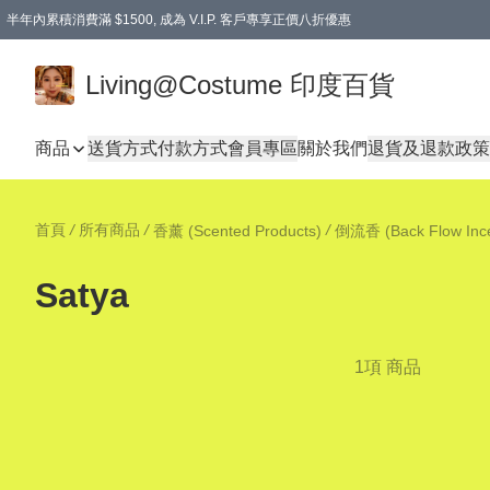
半年內累積消費滿 $1500, 成為 V.I.P. 客戶專享正價八折優惠
滿$600免本地運費
Living@Costume 印度百貨
商品
送貨方式
付款方式
會員專區
關於我們
退貨及退款政策
首頁
/
所有商品
/
/
香薰 (Scented Products)
倒流香 (Back Flow Inc
Satya
1項 商品