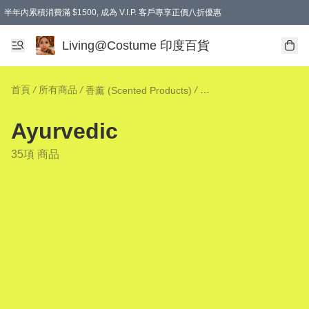
半年內累積消費滿 $1500, 成為 V.I.P. 客戶專享正價八折優惠
滿$600免本地運費
Living@Costume 印度百貨
首頁
/
所有商品
/
/
/
香薰 (Scented Products)
A
Ayurvedic
35項 商品