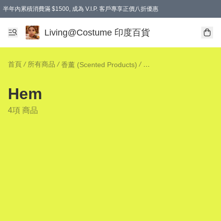
半年內累積消費滿 $1500, 成為 V.I.P. 客戶專享正價八折優惠
滿$600免本地運費
Living@Costume 印度百貨
首頁
/
所有商品
/
/
/
香薰 (Scented Products)
H
Hem
4項 商品