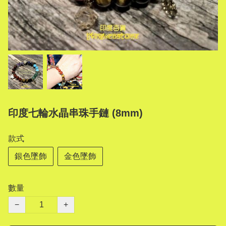
印度七輪水晶串珠手鏈 (8mm)
款式
銀色墜飾
金色墜飾
數量
−
+