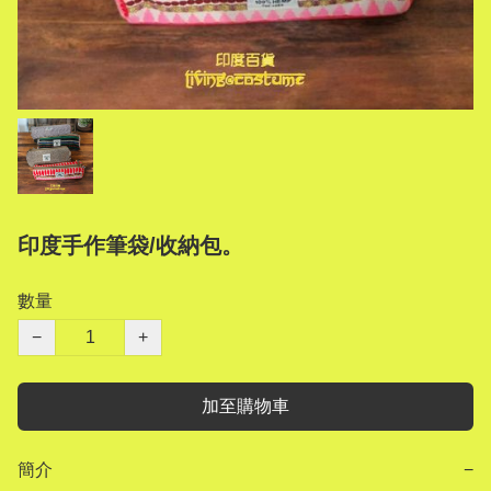
印度手作筆袋/收納包。
數量
−
+
加至購物車
簡介
−