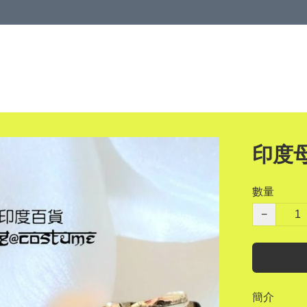
印度母
數量
−
簡介