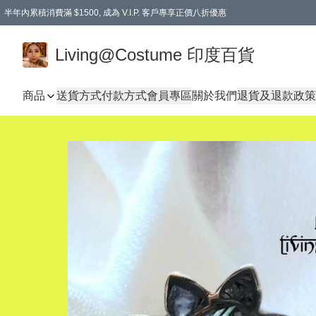
半年內累積消費滿 $1500, 成為 V.I.P. 客戶專享正價八折優惠
滿$600免本地運費
Living@Costume 印度百貨
商品
送貨方式
付款方式
會員專區
關於我們
退貨及退款政策