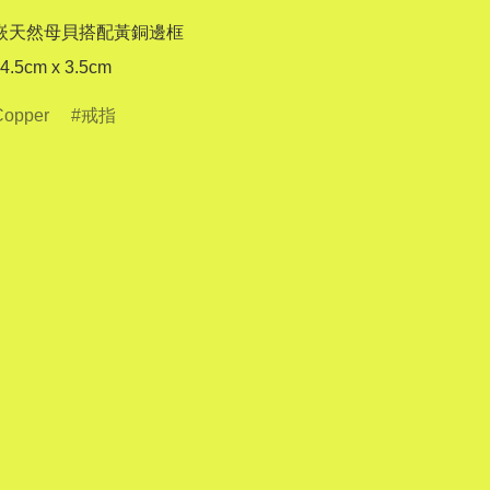
內嵌天然母貝搭配黃銅邊框

4.5cm x 3.5cm
Copper
戒指