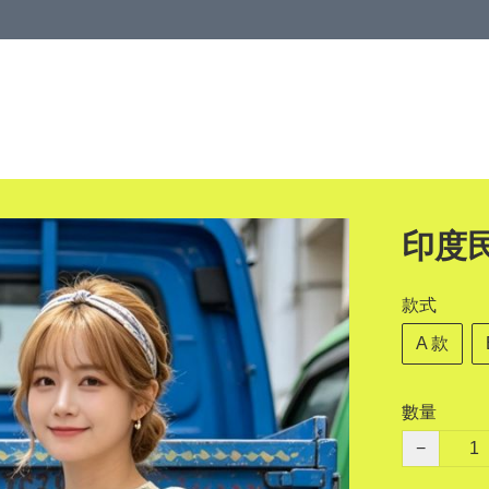
印度
款式
A 款
數量
−