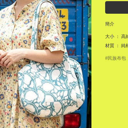
簡介
大小 ： 高約 
材質 ： 純棉 
民族布包