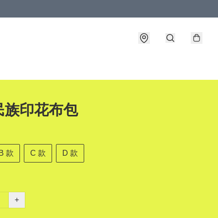
民族印花布包
B 款
C 款
D 款
+