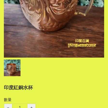
印度紅銅水杯
數量
−
+