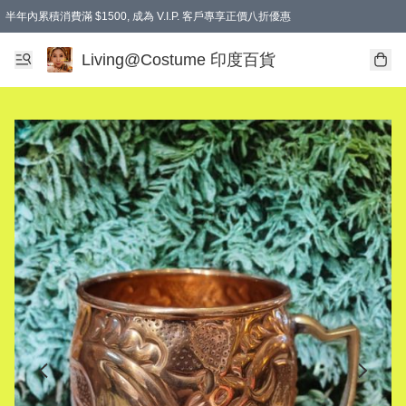
半年內累積消費滿 $1500, 成為 V.I.P. 客戶專享正價八折優惠
滿$600免本地運費
Living@Costume 印度百貨