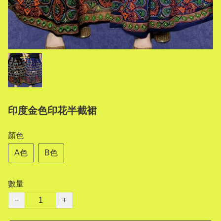
印度金色印花半截裙
顏色
A色
B色
數量
−
+