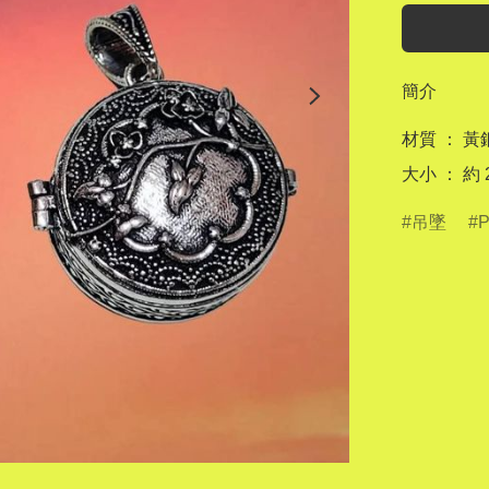
簡介
材質 ： 黃銅
大小 ： 約 2
吊墜
P