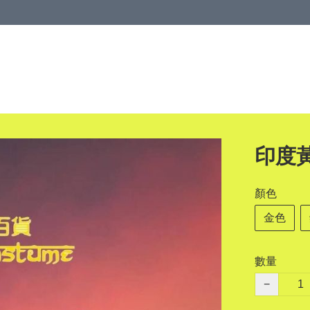
印度
顏色
金色
數量
−