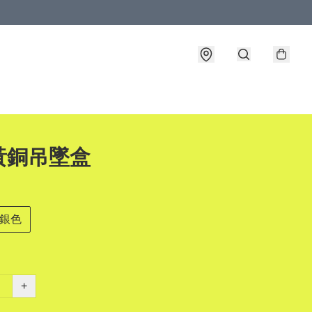
黃銅吊墜盒
銀色
+