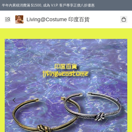
半年內累積消費滿 $1500, 成為 V.I.P. 客戶專享正價八折優惠
滿$600免本地運費
Living@Costume 印度百貨