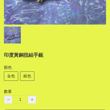
印度黃銅扭結手鈪
顏色
金色
銀色
數量
−
+