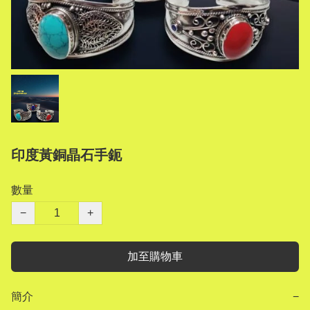
印度黃銅晶石手鈪
數量
−
+
加至購物車
簡介
−