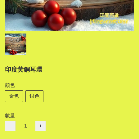
印度黃銅耳環
顏色
金色
銀色
數量
−
+