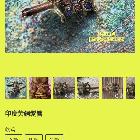
印度黃銅髮簪
款式