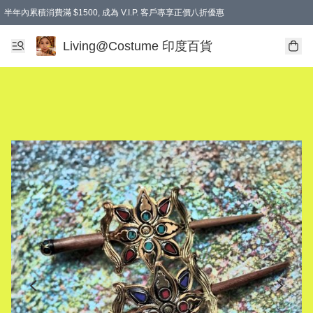
半年內累積消費滿 $1500, 成為 V.I.P. 客戶專享正價八折優惠
滿$600免本地運費
Living@Costume 印度百貨