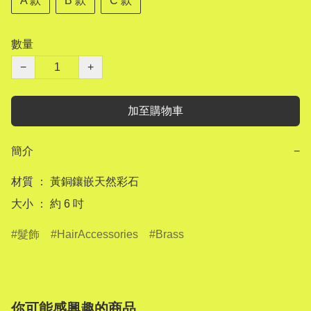
A 款
B 款
C 款
數量
−
+
加至購物車
簡介
−
材質 ： 黃銅鑲嵌天然彩石

髮飾
HairAccessories
Brass
你可能感興趣的商品