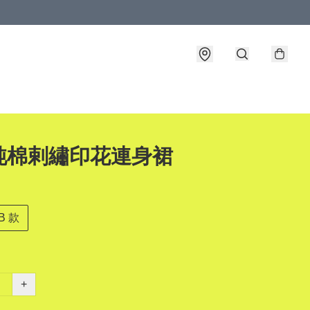
純棉剌繡印花連身裙
B 款
+