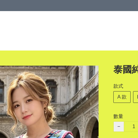
泰國
款式
A 款
數量
−