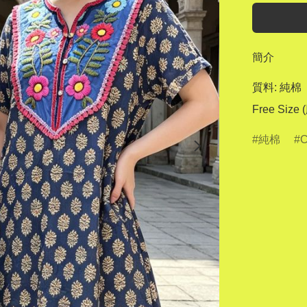
簡介
質料: 純棉  
純棉
C