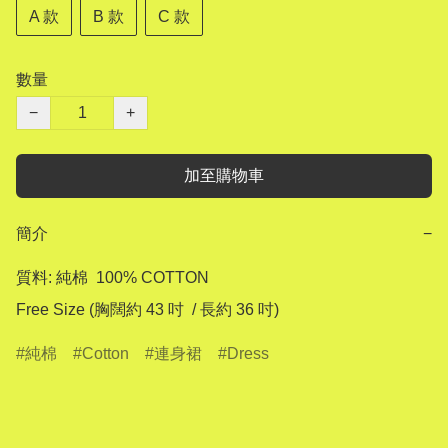
A 款
B 款
C 款
數量
−
+
加至購物車
簡介
−
質料: 純棉  100% COTTON

純棉
Cotton
連身裙
Dress