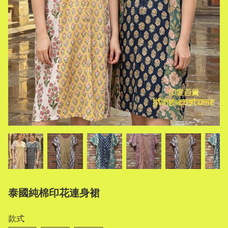
泰國純棉印花連身裙
款式