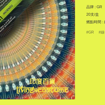
品牌 : GR

20支/盒

燃點時間 :
GR
線