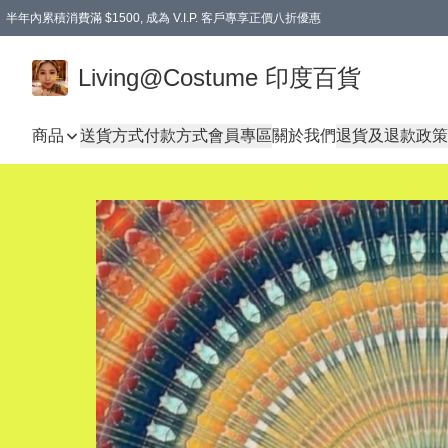
半年內累積消費滿 $1500, 成為 V.I.P. 客戶專享正價八折優惠
滿$600免本地運費
Living@Costume 印度百貨
商品
送貨方式
付款方式
會員專區
關於我們
退貨及退款政策