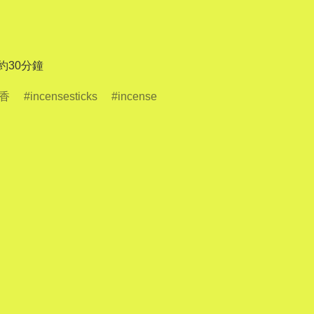
 約30分鐘
香
incensesticks
incense