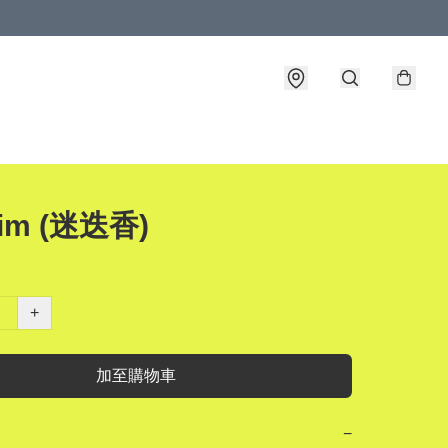
rim (迷迭香)
+
加至購物車
−