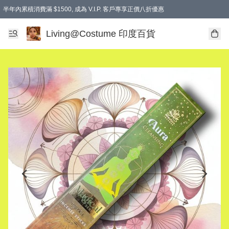
半年內累積消費滿 $1500, 成為 V.I.P. 客戶專享正價八折優惠
滿$600免本地運費
Living@Costume 印度百貨