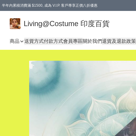
半年內累積消費滿 $1500, 成為 V.I.P. 客戶專享正價八折優惠
滿$600免本地運費
Living@Costume 印度百貨
商品
送貨方式
付款方式
會員專區
關於我們
退貨及退款政策