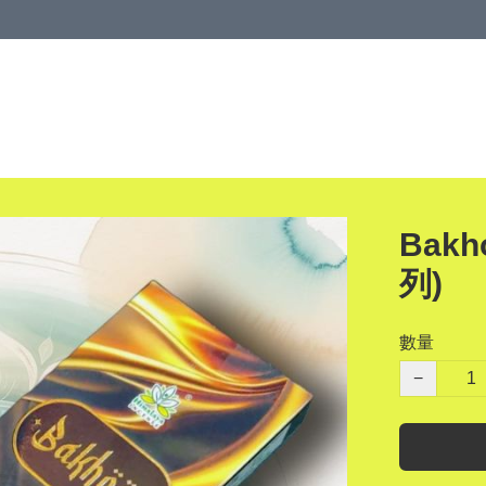
Bakh
列)
數量
−