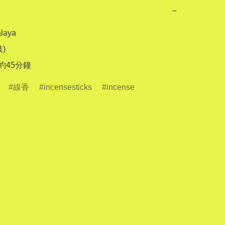
−
aya

)

 約45分鐘
線香
incensesticks
incense