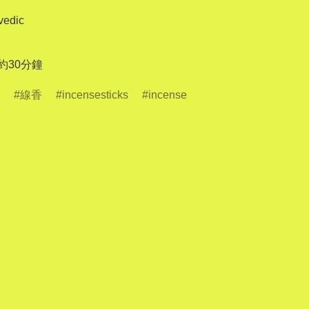
edic

 約30分鐘
線香
incensesticks
incense