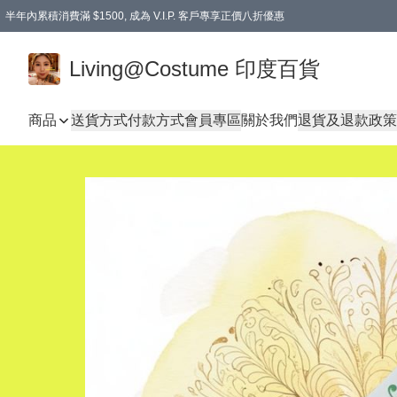
半年內累積消費滿 $1500, 成為 V.I.P. 客戶專享正價八折優惠
滿$600免本地運費
Living@Costume 印度百貨
商品
送貨方式
付款方式
會員專區
關於我們
退貨及退款政策