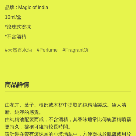
品牌 : Magic of India

10ml/盒

*滾珠式塗抹

*不含酒精
天然香水油
Perfume
FragrantOil
商品詳情
由花卉、葉子、根部或木材中提取的純精油製成。給人清
新、純淨的感覺。
由純精油配製而成，不含酒精，其香味通常比傳統酒精噴霧
更持久，據稱可維持較長時間。
設計裝在帶有滾珠頭的小玻璃瓶中，方便塗抹於肌膚或用於