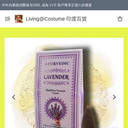
半年內累積消費滿 $1500, 成為 V.I.P. 客戶專享正價八折優惠
滿$600免本地運費
Living@Costume 印度百貨