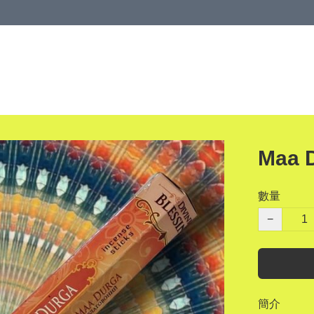
Maa 
數量
−
簡介