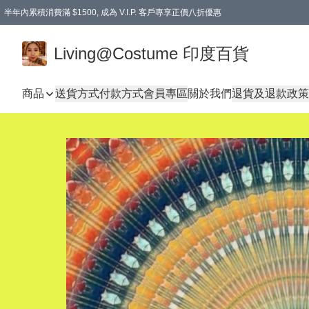
半年內累積消費滿 $1500, 成為 V.I.P. 客戶專享正價八折優惠
滿$600免本地運費
Living@Costume 印度百貨
商品
送貨方式
付款方式
會員專區
關於我們
退貨及退款政策