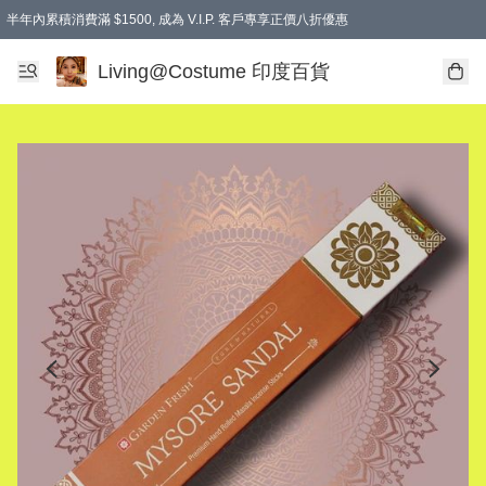
半年內累積消費滿 $1500, 成為 V.I.P. 客戶專享正價八折優惠
滿$600免本地運費
Living@Costume 印度百貨