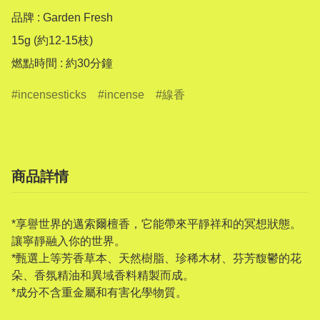
品牌 : Garden Fresh

15g (約12-15枝)

燃點時間 : 約30分鐘
incensesticks
incense
線香
商品詳情
*享譽世界的邁索爾檀香，它能帶來平靜祥和的冥想狀態。
讓寧靜融入你的世界。
*甄選上等芳香草本、天然樹脂、珍稀木材、芬芳馥鬱的花
朵、香氛精油和異域香料精製而成。
*成分不含重金屬和有害化學物質。