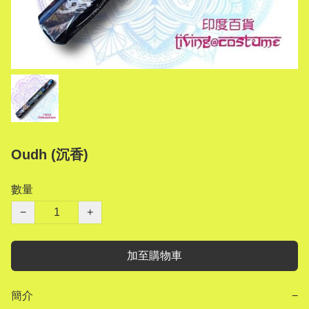
Oudh (沉香)
數量
−
+
加至購物車
簡介
−