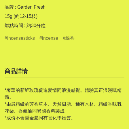
品牌 : Garden Fresh

15g (約12-15枝)

燃點時間 : 約30分鐘
incensesticks
incense
線香
商品詳情
*奢華的新鮮玫瑰促進愛情同浪漫感覺。體驗真正浪漫嘅精
髓。
*由最精緻的芳香草本、天然樹脂、稀有木材、精緻香味嘅
花朵、香氣油同異國香料製成。
*成份不含重金屬同有害化學物質。