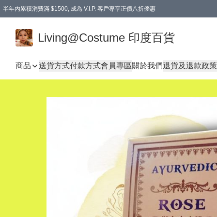
半年內累積消費滿 $1500, 成為 V.I.P. 客戶專享正價八折優惠
滿$600免本地運費
Living@Costume 印度百貨
商品
送貨方式
付款方式
會員專區
關於我們
退貨及退款政策