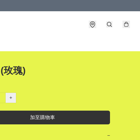
 (玫瑰)
+
加至購物車
−