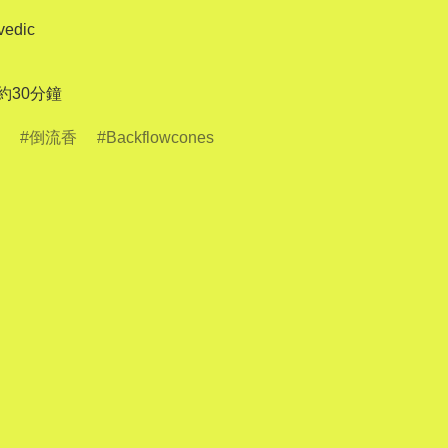
edic

倒流香
Backflowcones