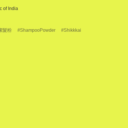
of India

潔髮粉
ShampooPowder
Shikkkai