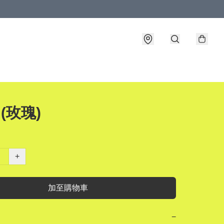
 (玫瑰)
+
加至購物車
−