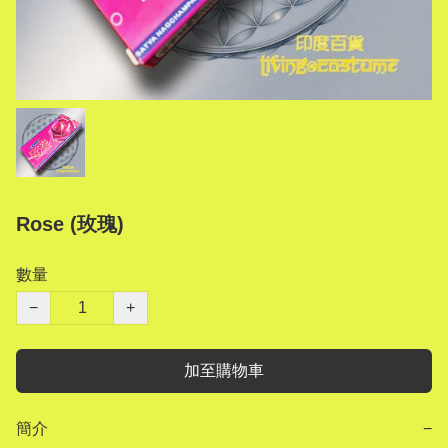
Rose (玫瑰)
數量
−
+
加至購物車
簡介
−