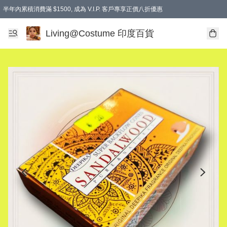
半年內累積消費滿 $1500, 成為 V.I.P. 客戶專享正價八折優惠
滿$600免本地運費
Living@Costume 印度百貨