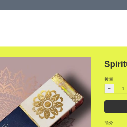
Spir
數量
−
簡介