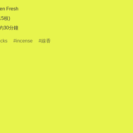
n Fresh

15枝)

 約30分鐘
icks
incense
線香