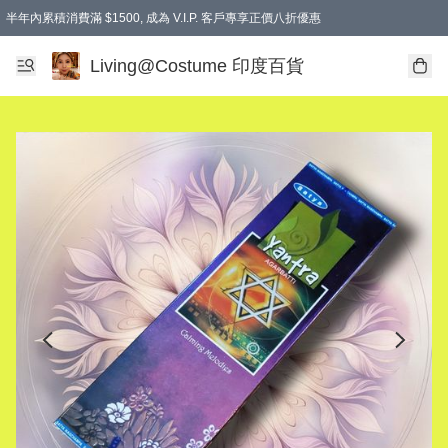
半年內累積消費滿 $1500, 成為 V.I.P. 客戶專享正價八折優惠
滿$600免本地運費
Living@Costume 印度百貨