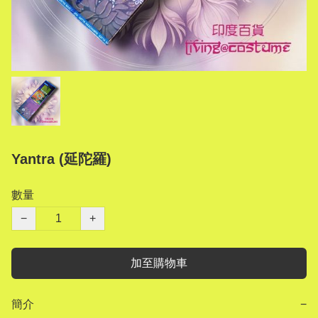
Yantra (延陀羅)
數量
−
+
加至購物車
簡介
−