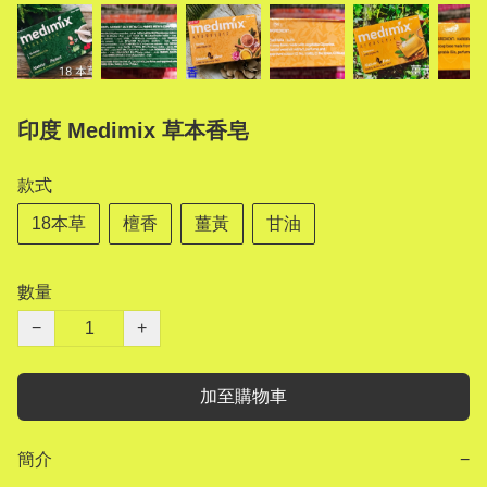
印度 Medimix 草本香皂
款式
18本草
檀香
薑黃
甘油
數量
−
+
加至購物車
簡介
−