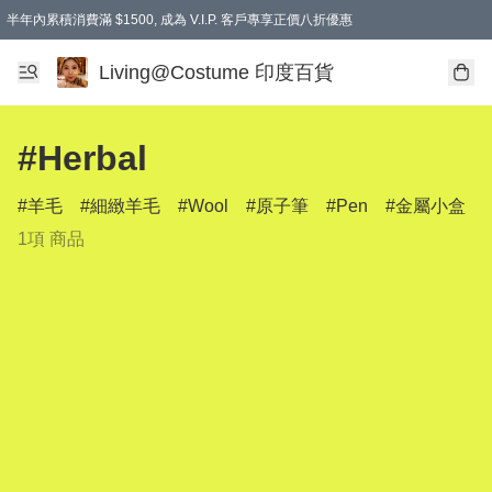
半年內累積消費滿 $1500, 成為 V.I.P. 客戶專享正價八折優惠
滿$600免本地運費
Living@Costume 印度百貨
#Herbal
羊毛
細緻羊毛
Wool
原子筆
Pen
金屬小盒
1項 商品