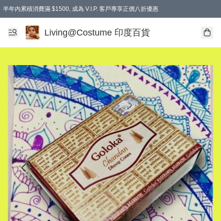
半年內累積消費滿 $1500, 成為 V.I.P. 客戶專享正價八折優惠
滿$600免本地運費
Living@Costume 印度百貨