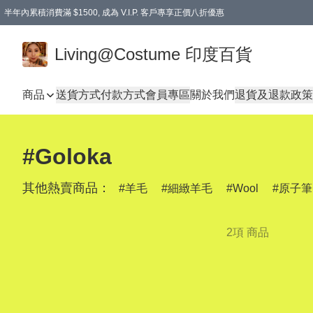
半年內累積消費滿 $1500, 成為 V.I.P. 客戶專享正價八折優惠
滿$600免本地運費
Living@Costume 印度百貨
商品
送貨方式
付款方式
會員專區
關於我們
退貨及退款政策
#Goloka
其他熱賣商品：
羊毛
細緻羊毛
Wool
原子筆
2項 商品