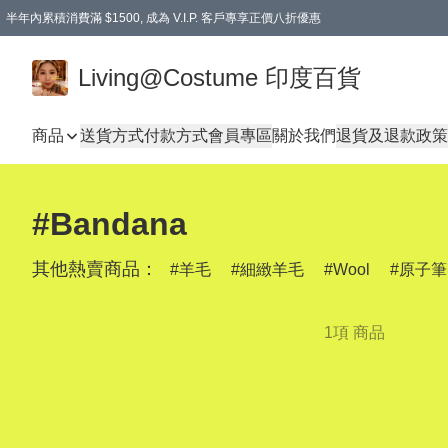
半年內累積消費滿 $1500, 成為 V.I.P. 客戶專享正價八折優惠
滿$600免本地運費
Living@Costume 印度百貨
商品
送貨方式
付款方式
會員專區
關於我們
退貨及退款政策
#Bandana
其他熱賣商品：
羊毛
細緻羊毛
Wool
原子筆
1項 商品