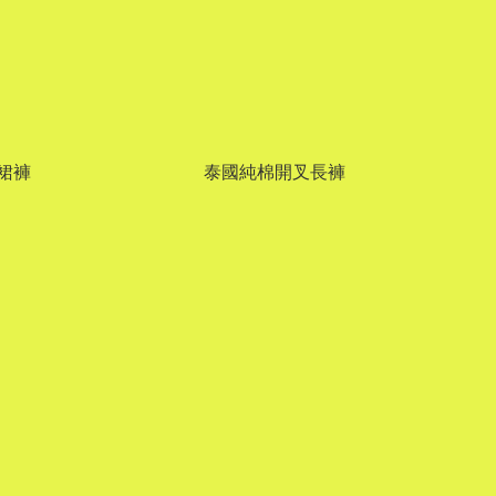
裙褲
泰國純棉開叉長褲