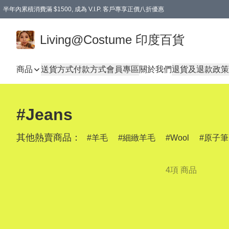
半年內累積消費滿 $1500, 成為 V.I.P. 客戶專享正價八折優惠
滿$600免本地運費
Living@Costume 印度百貨
商品
送貨方式
付款方式
會員專區
關於我們
退貨及退款政策
#Jeans
其他熱賣商品：
羊毛
細緻羊毛
Wool
原子筆
4項 商品