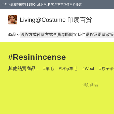
半年內累積消費滿 $1500, 成為 V.I.P. 客戶專享正價八折優惠
滿$600免本地運費
Living@Costume 印度百貨
商品
送貨方式
付款方式
會員專區
關於我們
退貨及退款政策
#Resinincense
其他熱賣商品：
羊毛
細緻羊毛
Wool
原子筆
6項 商品