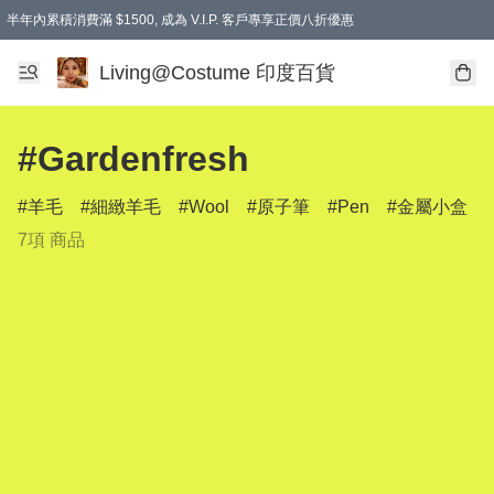
半年內累積消費滿 $1500, 成為 V.I.P. 客戶專享正價八折優惠
滿$600免本地運費
Living@Costume 印度百貨
#Gardenfresh
羊毛
細緻羊毛
Wool
原子筆
Pen
金屬小盒
7項 商品