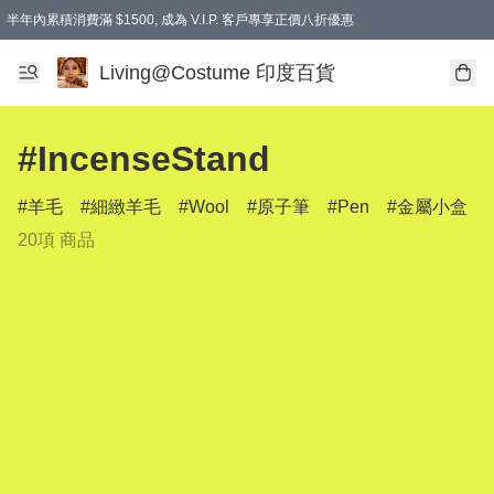
半年內累積消費滿 $1500, 成為 V.I.P. 客戶專享正價八折優惠
滿$600免本地運費
Living@Costume 印度百貨
#IncenseStand
羊毛
細緻羊毛
Wool
原子筆
Pen
金屬小盒
20項 商品