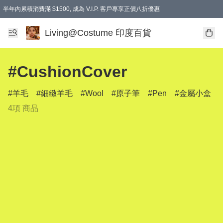
半年內累積消費滿 $1500, 成為 V.I.P. 客戶專享正價八折優惠
滿$600免本地運費
Living@Costume 印度百貨
#CushionCover
羊毛
細緻羊毛
Wool
原子筆
Pen
金屬小盒
4項 商品