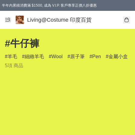
半年內累積消費滿 $1500, 成為 V.I.P. 客戶專享正價八折優惠
滿$600免本地運費
Living@Costume 印度百貨
#牛仔褲
羊毛
細緻羊毛
Wool
原子筆
Pen
金屬小盒
5項 商品