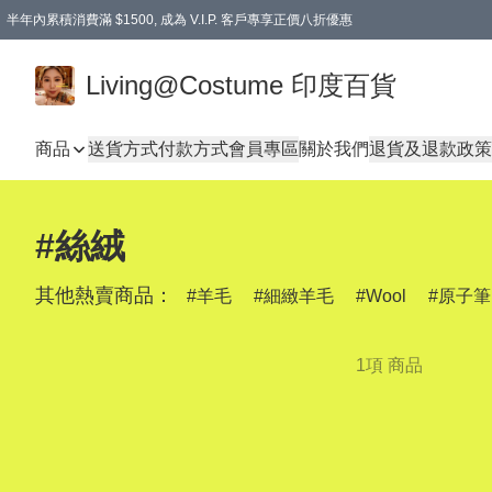
半年內累積消費滿 $1500, 成為 V.I.P. 客戶專享正價八折優惠
滿$600免本地運費
Living@Costume 印度百貨
商品
送貨方式
付款方式
會員專區
關於我們
退貨及退款政策
#絲絨
其他熱賣商品：
羊毛
細緻羊毛
Wool
原子筆
1項 商品