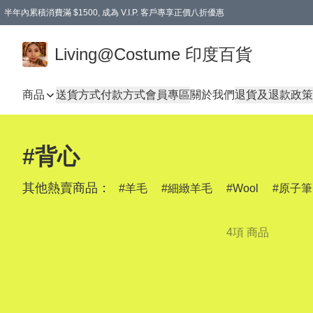
半年內累積消費滿 $1500, 成為 V.I.P. 客戶專享正價八折優惠
滿$600免本地運費
Living@Costume 印度百貨
商品
送貨方式
付款方式
會員專區
關於我們
退貨及退款政策
#背心
其他熱賣商品：
羊毛
細緻羊毛
Wool
原子筆
4項 商品