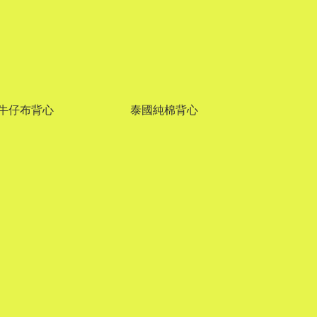
牛仔布背心
泰國純棉背心